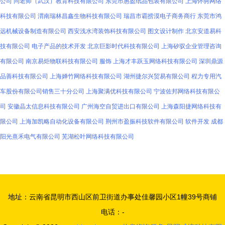
公司
问老师（武汉）教育科技有限公司
东莞市惠盈纸品包装有限公司
上海怀骋网络
科技有限公司
渭南瑞林昌鑫生物科技有限公司
瑞昌市霸捞漠电子商务商行
东莞市鸿
远机械设备制造有限公司
西安浅水湾装饰科技有限公司
图文设计制作
北京安道易科
技有限公司
电子产品的技术开发
北京巨影时代科技有限公司
上海矽驭企业管理咨询
有限公司
南京易炬物联科技有限公司
服饰
上海才丰跃玉网络科技有限公司
深圳鼎源
品善科技有限公司
上海婵竹网络科技有限公司
湖州捷尔兴贸易有限公司
程力专用汽
车股份有限公司销售三十分公司
上海聚满优科技有限公司
宁波佐邦网络科技有限公
司
安徽晶太信息科技有限公司
广州海空自贸进出口有限公司
上海森阳捷网络科技有
限公司
上海加凯略自动化设备有限公司
荆州市盈振科技软件有限公司
软件开发
成都
阳光熹禾电气有限公司
芜湖松叶网络科技有限公司
地址：云南省昆明市西山区前卫街道办事处佳馨园小区1幢39号商铺
电话：-