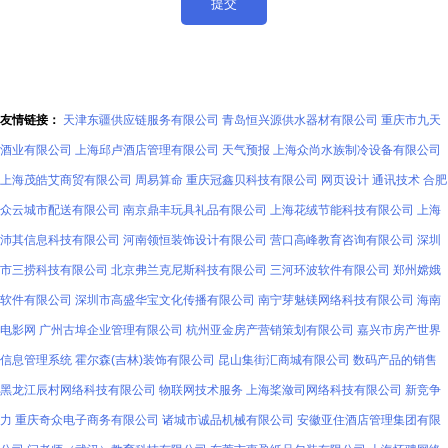
友情链接：
天津东疆供应链服务有限公司
青岛恒兴源供水器材有限公司
重庆市九天
酒业有限公司
上海邱卢酒店管理有限公司
天气预报
上海众尚水族制冷设备有限公司
上海茂皓艾商贸有限公司
周易算命
重庆冠鑫贝科技有限公司
网页设计
通讯技术
合肥
众云城市配送有限公司
南京鼎丰玩具礼品有限公司
上海花绒节能科技有限公司
上海
沛其信息科技有限公司
河南领恒装饰设计有限公司
营口高峰教育咨询有限公司
深圳
市三捞科技有限公司
北京弗兰克尼斯科技有限公司
三河环波软件有限公司
郑州嫦娥
软件有限公司
深圳市高盛华宝文化传播有限公司
南宁芽魅镁网络科技有限公司
海南
电影网
广州古埠企业管理有限公司
杭州亚金房产营销策划有限公司
嘉兴市房产世界
信息管理系统
霍尔森(吉林)装饰有限公司
昆山集街汇商城有限公司
数码产品的销售
黑龙江辰村网络科技有限公司
物联网技术服务
上海桨潋司网络科技有限公司
新竞争
力
重庆奇众电子商务有限公司
诸城市诚品机械有限公司
安徽亚住酒店管理集团有限