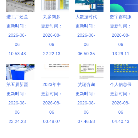
到底想瞒什
咨询为例
告解读
么？
进工厂还是
九多肉多
大数据时代
数字咨询服
更新时间：
做服务生
数智化引擎
更新时间：
的搜索引擎
更新时间：
更新时间：
务部 引领
一份务实的
2026-08-
护航食品安
2026-08-
营销 看谁
2026-08-
未来，赋能
2026-08-
选择指南
06
全，打造信
06
在裸奔——
06
企业信息咨
06
10:53:43
息咨询服务
22:22:13
从一则供应
06:50:35
询服务新高
13:29:11
新标杆
信息看企业
度
线上营销的
机遇与挑战
第五届新疆
2023年中
艾瑞咨询
个人信息保
国际节能环
更新时间：
国品牌电商
更新时间：
更新时间：
《2018年
更新时间：
护法实施
2026-08-
保博览会
服务行业研
2026-08-
中国通讯云
2026-08-
告别大数据
2026-08-
信息咨询服
06
究报告 信
06
服务行业研
06
杀熟，迎接
06
务引领绿色
23:24:23
息咨询服务
00:48:07
究报告》深
07:46:58
信息安全新
04:40:43
未来
的价值重塑
度解读
时代