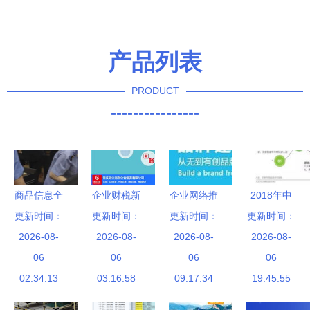
筑设计、生产、装配及信息
区前三甲，位列江苏第一，
化管理考察调研(146页PPT
彰显创新实力
干货分享) 信息咨询服务
产品列表
PRODUCT
----------------
商品信息全
企业财税新
企业网络推
2018年中
清空、拒抽
更新时间：
更新时间：
选择 解析
广策略详解
更新时间：
国长租服务
更新时间：
检还回避质
2026-08-
代理记账价
2026-08-
与北京优质
2026-08-
行业深度洞
2026-08-
疑 无印良
06
格与服务价
06
信息咨询服
06
察与发展趋
06
02:34:13
品“一剪
值——以向
03:16:58
09:17:34
务推荐
势——艾瑞
19:45:55
没”背后，
企而创信息
咨询研究报